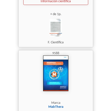
Información científica
+ de 1p.
F. Científica
9588
Marca
MabThera