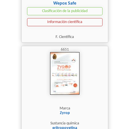
Wepox Safe
Clasificación de la publicidad
Información científica
F. Científica
6651
Marca
Zyrop
Sustancia química
eritropoyetina