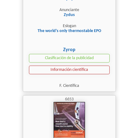
Anunciante
Zydus
Eslogan
The world's only thermostable EPO
Zyrop
Clasificación de la publicidad
Información científica
F. Científica
6653