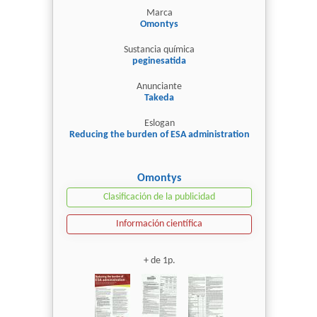
Marca
Omontys
Sustancia química
peginesatida
Anunciante
Takeda
Eslogan
Reducing the burden of ESA administration
Omontys
Clasificación de la publicidad
Información científica
+ de 1p.