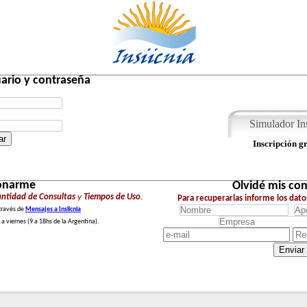
ario y contraseña
Simulador Ins
ar
Inscripción gr
onarme
Olvidé mis co
ntidad de Consultas
y
Tiempos de Uso
.
Para recuperarlas informe los dato
través de
Mensajes a Insiicnia
 a viernes (9 a 18hs de la Argentina).
Enviar