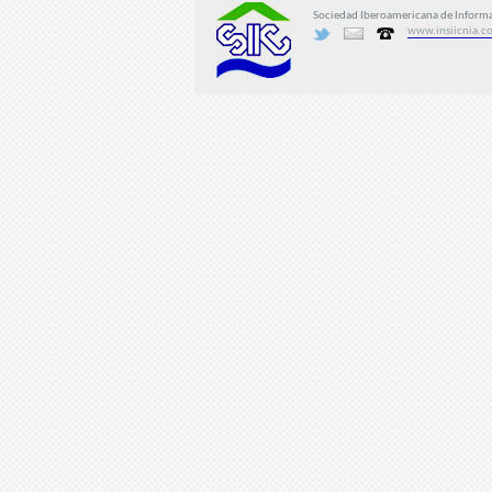
Sociedad Iberoamericana de Informac
www.insiicnia.c