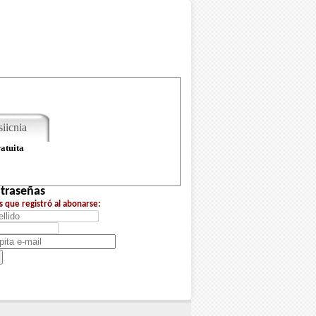
iicnia
atuita
ntraseñas
s que registró al abonarse: