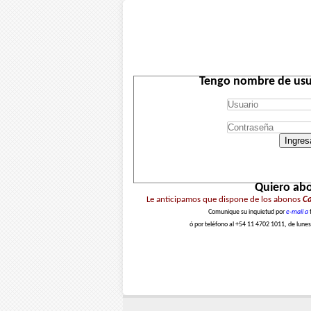
Tengo nombre de usu
Ingres
Quiero ab
Le anticipamos que dispone de los abonos
Ca
Comunique su inquietud por
e-mail a
ó por teléfono al +54 11 4702 1011, de lunes