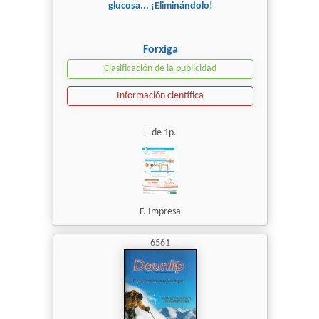
glucosa... ¡Eliminándolo!
Forxiga
Clasificación de la publicidad
Información científica
+ de 1p.
F. Impresa
6561