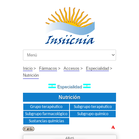
Inicio
>
Fármacos
>
Accesos
>
Especialidad
>
Nutrición
Especialidad
Nutrición
Grupo terapéutico
Subgrupo terapéutico
Subgrupo farmacológico
Subgrupo químico
Sustancias químicias
6845