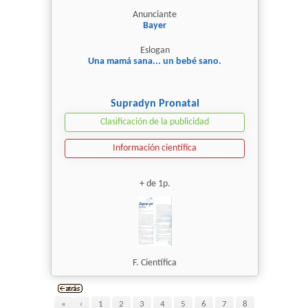
Anunciante
Bayer
Eslogan
Una mamá sana... un bebé sano.
Supradyn Pronatal
Clasificación de la publicidad
Información científica
+ de 1p.
F. Científica
«
‹
1
2
3
4
5
6
7
8