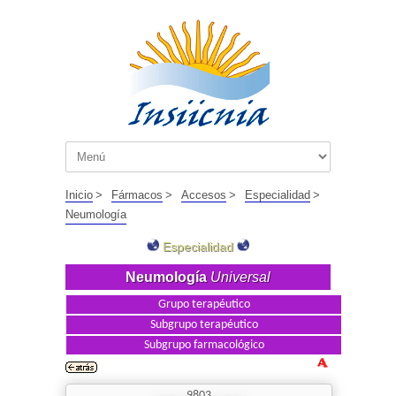
Inicio
>
Fármacos
>
Accesos
>
Especialidad
>
Neumología
Especialidad
Neumología
Universal
Grupo terapéutico
Subgrupo terapéutico
Subgrupo farmacológico
9803