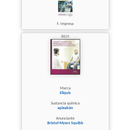
F. Impresa
8625
Marca
Eliquis
Sustancia química
apixabán
Anunciante
Bristol-Myers Squibb