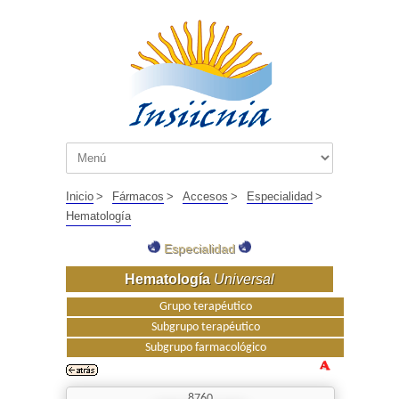
Inicio
>
Fármacos
>
Accesos
>
Especialidad
>
Hematología
Especialidad
Hematología
Universal
Grupo terapéutico
Subgrupo terapéutico
Subgrupo farmacológico
8760