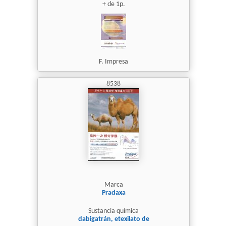
+ de 1p.
F. Impresa
8538
Marca
Pradaxa
Sustancia química
dabigatrán, etexilato de